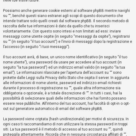
nelle tue visite future.
i
Possiamo anche generare cookie esterni al software phpBB mentre navighi
s
su “”, benché questi siano estranei agli scopi di questo documento che
p
intende trattare solo quelli creati dal software phpBB. Il secondo metodo di
o
raccolta delle tue informazioni è dato da quello che tu inserisci
volontariamente. Con questo sono intesi e non limitati ad essi: inviare
s
messaggi come utente ospite (in seguito “messaggi da ospite”), registrarsi
t
su “” (in seguito “il tuo account”) e l’invio di messaggi dopo la registrazione e
l’accesso (in seguito “i tuoi messaggi”).
a
Il tuo account avrà, di base, un unico nome identificativo (in seguito “il tuo
nome utente”), una password da usare per accedere al tuo account (in
seguito “la tua password”) ed un indirizzo email valido (in seguito “la tua
A
email”). Le informazioni rilasciate per l’apertura dell’account su “” sono
r
protette dalle Leggi sulla Privacy dello Stato che ospita il server. In aggiunta
g
alle informazioni di nome utente, password ed indirizzo email richiesti
durante il processo di registrazione su “”, quale altra informazione sia
o
obbligatoria o opzionale, è a totale discrezione di “”. In tutti i casi, hai la
m
possibilità di selezionare quali delle informazioni che hai fornito possano
essere rese pubbliche. All’interno del tuo account, hai facoltà di opt-in o opt-
e
out sul generatore automatico di email del software phpBB.
n
t
La password viene criptata (hash unidirezionale) per motivi di sicurezza. In
ogni caso ti raccomandiamo di non utilizzare la stessa password in troppi
i
siti. La tua password è il metodo di accesso al tuo account su “”, quindi
a
proteggila attentamente. Ricorda che in nessuna circostanza affiliati di “”,