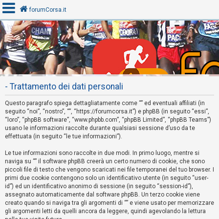
forumCorsa.it
A
r
g
o
- Trattamento dei dati personali
m
Questo paragrafo spiega dettagliatamente come “” ed eventuali affiliati (in
e
seguito “noi”, “nostro”, “”, “https://forumcorsa.it”) e phpBB (in seguito “essi”,
n
“loro”, “phpBB software”, “www.phpbb.com”, “phpBB Limited”, “phpBB Teams”)
usano le informazioni raccolte durante qualsiasi sessione d’uso da te
t
effettuata (in seguito “le tue informazioni”).
i
Le tue informazioni sono raccolte in due modi. In primo luogo, mentre si
s
naviga su “” il software phpBB creerà un certo numero di cookie, che sono
e
piccoli file di testo che vengono scaricati nei file temporanei del tuo browser. I
primi due cookie contengono solo un identificativo utente (in seguito “user-
n
id”) ed un identificativo anonimo di sessione (in seguito “session-id”),
z
assegnato automaticamente dal software phpBB. Un terzo cookie viene
a
creato quando si naviga tra gli argomenti di “” e viene usato per memorizzare
gli argomenti letti da quelli ancora da leggere, quindi agevolando la lettura
r